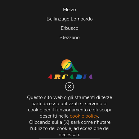
Melzo
Bellinzago Lombardo
Erbusco
Stezzano
Arcadia S.r.l.
Via Martiri della Libertà 20066 Melzo (MI)
Questo sito web o gli strumenti di terze
C.C.I.A.A. - R.E.A di Milano n. 1427910
parti da esso utilizzati si servono di
Registro delle Imprese di Milano n. 338392 -
Codice
cookie per il funzionamento e gli scopi
Fiscale e Partita Iva
11015840157 |
Capitale Sociale
€
descritti nella
cookie policy
.
500.000,00 i.v.
Cliccando sulla (X) sarà come rifiutare
l'utilizzo dei cookie, ad eccezione dei
Credits:
Crea Informatica S.r.l.
2026 © Tutti i diritti
necessari.
riservati.