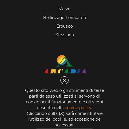
Melzo
Bellinzago Lombardo
Erbusco
Stezzano
Arcadia S.r.l.
Via Martiri della Libertà 20066 Melzo (MI)
Questo sito web o gli strumenti di terze
C.C.I.A.A. - R.E.A di Milano n. 1427910
parti da esso utilizzati si servono di
Registro delle Imprese di Milano n. 338392 -
Codice
cookie per il funzionamento e gli scopi
Fiscale e Partita Iva
11015840157 |
Capitale Sociale
€
descritti nella
cookie policy
.
500.000,00 i.v.
Cliccando sulla (X) sarà come rifiutare
l'utilizzo dei cookie, ad eccezione dei
Credits:
Crea Informatica S.r.l.
2026 © Tutti i diritti
necessari.
riservati.