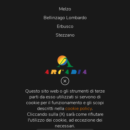
Melzo
Bellinzago Lombardo
Erbusco
Stezzano
Arcadia S.r.l.
Via Martiri della Libertà 20066 Melzo (MI)
Questo sito web o gli strumenti di terze
C.C.I.A.A. - R.E.A di Milano n. 1427910
parti da esso utilizzati si servono di
Registro delle Imprese di Milano n. 338392 -
Codice
cookie per il funzionamento e gli scopi
Fiscale e Partita Iva
11015840157 |
Capitale Sociale
€
descritti nella
cookie policy
.
500.000,00 i.v.
Cliccando sulla (X) sarà come rifiutare
l'utilizzo dei cookie, ad eccezione dei
Credits:
Crea Informatica S.r.l.
2026 © Tutti i diritti
necessari.
riservati.