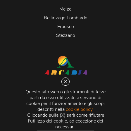
Melzo
Bellinzago Lombardo
Erbusco
Stezzano
Arcadia S.r.l.
Via Martiri della Libertà 20066 Melzo (MI)
Questo sito web o gli strumenti di terze
C.C.I.A.A. - R.E.A di Milano n. 1427910
parti da esso utilizzati si servono di
Registro delle Imprese di Milano n. 338392 -
Codice
cookie per il funzionamento e gli scopi
Fiscale e Partita Iva
11015840157 |
Capitale Sociale
€
descritti nella
cookie policy
.
500.000,00 i.v.
Cliccando sulla (X) sarà come rifiutare
l'utilizzo dei cookie, ad eccezione dei
Credits:
Crea Informatica S.r.l.
2026 © Tutti i diritti
necessari.
riservati.