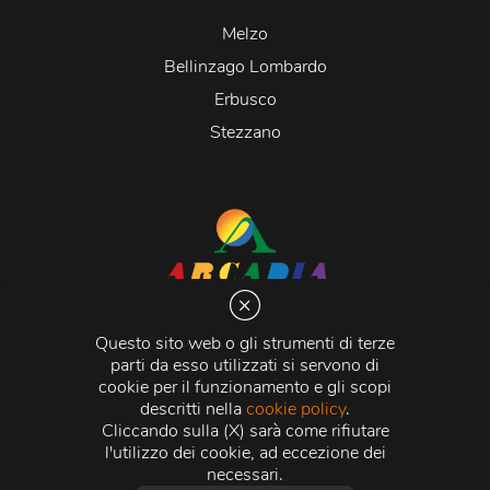
Melzo
Bellinzago Lombardo
Erbusco
Stezzano
Arcadia S.r.l.
Via Martiri della Libertà 20066 Melzo (MI)
Questo sito web o gli strumenti di terze
C.C.I.A.A. - R.E.A di Milano n. 1427910
parti da esso utilizzati si servono di
Registro delle Imprese di Milano n. 338392 -
Codice
cookie per il funzionamento e gli scopi
Fiscale e Partita Iva
11015840157 |
Capitale Sociale
€
descritti nella
cookie policy
.
500.000,00 i.v.
Cliccando sulla (X) sarà come rifiutare
l'utilizzo dei cookie, ad eccezione dei
Credits:
Crea Informatica S.r.l.
2026 © Tutti i diritti
necessari.
riservati.