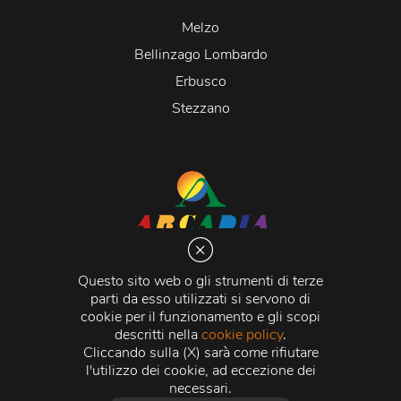
Melzo
Bellinzago Lombardo
Erbusco
Stezzano
Arcadia S.r.l.
Via Martiri della Libertà 20066 Melzo (MI)
Questo sito web o gli strumenti di terze
C.C.I.A.A. - R.E.A di Milano n. 1427910
parti da esso utilizzati si servono di
Registro delle Imprese di Milano n. 338392 -
Codice
cookie per il funzionamento e gli scopi
Fiscale e Partita Iva
11015840157 |
Capitale Sociale
€
descritti nella
cookie policy
.
500.000,00 i.v.
Cliccando sulla (X) sarà come rifiutare
l'utilizzo dei cookie, ad eccezione dei
Credits:
Crea Informatica S.r.l.
2026 © Tutti i diritti
necessari.
riservati.