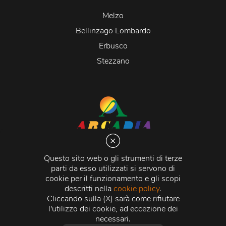
Melzo
Bellinzago Lombardo
Erbusco
Stezzano
Arcadia S.r.l.
Via Martiri della Libertà 20066 Melzo (MI)
Questo sito web o gli strumenti di terze
C.C.I.A.A. - R.E.A di Milano n. 1427910
parti da esso utilizzati si servono di
Registro delle Imprese di Milano n. 338392 -
Codice
cookie per il funzionamento e gli scopi
Fiscale e Partita Iva
11015840157 |
Capitale Sociale
€
descritti nella
cookie policy
.
500.000,00 i.v.
Cliccando sulla (X) sarà come rifiutare
l'utilizzo dei cookie, ad eccezione dei
Credits:
Crea Informatica S.r.l.
2026 © Tutti i diritti
necessari.
riservati.