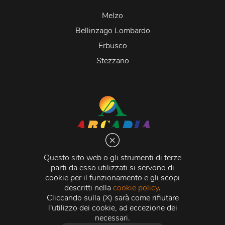
Melzo
Bellinzago Lombardo
Erbusco
Stezzano
Arcadia S.r.l.
Via Martiri della Libertà 20066 Melzo (MI)
Questo sito web o gli strumenti di terze
C.C.I.A.A. - R.E.A di Milano n. 1427910
parti da esso utilizzati si servono di
Registro delle Imprese di Milano n. 338392 -
Codice
cookie per il funzionamento e gli scopi
Fiscale e Partita Iva
11015840157 |
Capitale Sociale
€
descritti nella
cookie policy
.
500.000,00 i.v.
Cliccando sulla (X) sarà come rifiutare
l'utilizzo dei cookie, ad eccezione dei
Credits:
Crea Informatica S.r.l.
2026 © Tutti i diritti
necessari.
riservati.