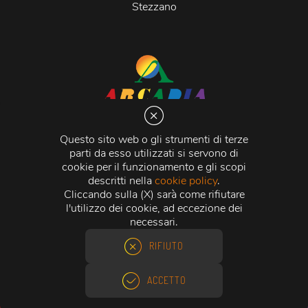
Stezzano
Arcadia S.r.l.
Via Martiri della Libertà 20066 Melzo (MI)
Questo sito web o gli strumenti di terze
C.C.I.A.A. - R.E.A di Milano n. 1427910
parti da esso utilizzati si servono di
Registro delle Imprese di Milano n. 338392 -
Codice
cookie per il funzionamento e gli scopi
Fiscale e Partita Iva
11015840157 |
Capitale Sociale
€
descritti nella
cookie policy
.
500.000,00 i.v.
Cliccando sulla (X) sarà come rifiutare
l'utilizzo dei cookie, ad eccezione dei
Credits:
Crea Informatica S.r.l.
2026 © Tutti i diritti
necessari.
riservati.
RIFIUTO
ACCETTO
ACQUISTO RAPIDO