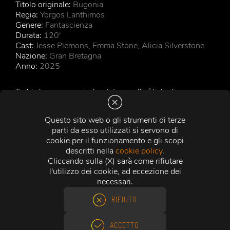
Titolo originale:
Bugonia
Regia:
Yorgos Lanthimos
Genere:
Fantascienza
Durata:
120'
Cast:
Jesse Plemons, Emma Stone, Alicia Silverstone
Nazione:
Gran Bretagna
Anno:
2025
Teddy lavora come imbustatore nella filiale di una
grande azienda di spedizioni e vive in una casa
disordinata, ai margini di una grande città, dove si
Questo sito web o gli strumenti di terze
occupa delle api e del cugino Donald, rimasto solo. Ma
parti da esso utilizzati si servono di
le api stanno scomparendo e Teddy è convinto che la
cookie per il funzionamento e gli scopi
stessa sorte stia per toccare al genere umano. Di più: è
descritti nella
cookie policy
.
convinto che gli alieni siano già tra noi e per dimostrarlo
Cliccando sulla (X) sarà come rifiutare
pone in atto il rapimento di Michelle Fuller, potente
l'utilizzo dei cookie, ad eccezione dei
amministratrice delegata di una multinazionale
necessari.
farmaceutica.
RIFIUTO
GUARDA IL TRAILER
ACCETTO