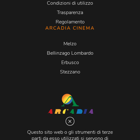
Condizioni di utilizzo
Trasparenza
Regolamento
ARCADIA CINEMA
Melzo
Bellinzago Lombardo
Erbusco
Stezzano
Arcadia S.r.l.
Via Martiri della Libertà 20066 Melzo (MI)
Questo sito web o gli strumenti di terze
C.C.I.A.A. - R.E.A di Milano n. 1427910
parti da esso utilizzati si servono di
Registro delle Imprese di Milano n. 338392 -
Codice