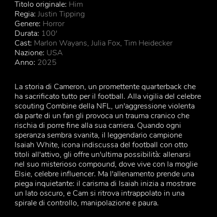
Titolo originale:
Him
Regia:
Justin Tipping
Genere:
Horror
Durata:
100'
Cast:
Marlon Wayans, Julia Fox, Tim Heidecker
Nazione:
USA
Anno:
2025
La storia di Cameron, un promettente quarterback che
ha sacrificato tutto per il football. Alla vigilia del celebre
scouting Combine della NFL, un'aggressione violenta
da parte di un fan gli provoca un trauma cranico che
rischia di porre fine alla sua carriera. Quando ogni
speranza sembra svanita, il leggendario campione
Isaiah White, icona indiscussa del football con otto
titoli all'attivo, gli offre un'ultima possibilità: allenarsi
nel suo misterioso compound, dove vive con la moglie
Elsie, celebre influencer. Ma l'allenamento prende una
piega inquietante: il carisma di Isaiah inizia a mostrare
un lato oscuro, e Cam si ritrova intrappolato in una
spirale di controllo, manipolazione e paura.