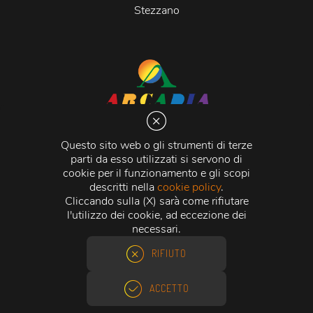
Stezzano
Arcadia S.r.l.
Via Martiri della Libertà 20066 Melzo (MI)
Questo sito web o gli strumenti di terze
C.C.I.A.A. - R.E.A di Milano n. 1427910
parti da esso utilizzati si servono di
Registro delle Imprese di Milano n. 338392 -
Codice
cookie per il funzionamento e gli scopi
Fiscale e Partita Iva
11015840157 |
Capitale Sociale
€
descritti nella
cookie policy
.
500.000,00 i.v.
Cliccando sulla (X) sarà come rifiutare
l'utilizzo dei cookie, ad eccezione dei
Credits:
Crea Informatica S.r.l.
2026 © Tutti i diritti
necessari.
riservati.
RIFIUTO
ACCETTO
ACQUISTO RAPIDO