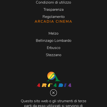
Condizioni di utilizzo
Trasparenza
Regolamento
ARCADIA CINEMA
Melzo
Bellinzago Lombardo
Erbusco
Stezzano
Arcadia S.r.l.
Via Martiri della Libertà 20066 Melzo (MI)
Questo sito web o gli strumenti di terze
C.C.I.A.A. - R.E.A di Milano n. 1427910
parti da esso utilizzati si servono di
Registro delle Imprese di Milano n. 338392 -
Codice