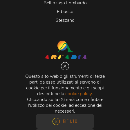
Bellinzago Lombardo
Erbusco
Stezzano
Arcadia S.r.l.
Via Martiri della Libertà 20066 Melzo (MI)
Questo sito web o gli strumenti di terze
C.C.I.A.A. - R.E.A di Milano n. 1427910
parti da esso utilizzati si servono di
Registro delle Imprese di Milano n. 338392 -
Codice
cookie per il funzionamento e gli scopi
Fiscale e Partita Iva
11015840157 |
Capitale Sociale
€
descritti nella
cookie policy
.
500.000,00 i.v.
Cliccando sulla (X) sarà come rifiutare
l'utilizzo dei cookie, ad eccezione dei
Credits:
Crea Informatica S.r.l.
2026 © Tutti i diritti
necessari.
riservati.
RIFIUTO