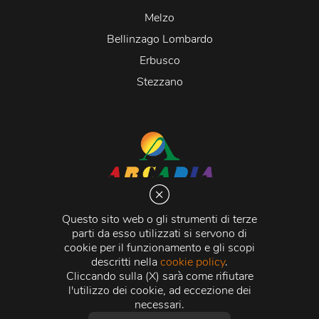
Melzo
Bellinzago Lombardo
Erbusco
Stezzano
Arcadia S.r.l.
Via Martiri della Libertà 20066 Melzo (MI)
Questo sito web o gli strumenti di terze
C.C.I.A.A. - R.E.A di Milano n. 1427910
parti da esso utilizzati si servono di
Registro delle Imprese di Milano n. 338392 -
Codice
cookie per il funzionamento e gli scopi
Fiscale e Partita Iva
11015840157 |
Capitale Sociale
€
descritti nella
cookie policy
.
500.000,00 i.v.
Cliccando sulla (X) sarà come rifiutare
l'utilizzo dei cookie, ad eccezione dei
Credits:
Crea Informatica S.r.l.
2026 © Tutti i diritti
necessari.
riservati.