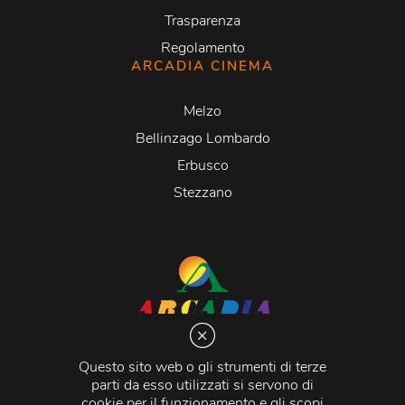
Trasparenza
Regolamento
ARCADIA CINEMA
Melzo
Bellinzago Lombardo
Erbusco
Stezzano
Arcadia S.r.l.
Via Martiri della Libertà 20066 Melzo (MI)
Questo sito web o gli strumenti di terze
C.C.I.A.A. - R.E.A di Milano n. 1427910
parti da esso utilizzati si servono di
Registro delle Imprese di Milano n. 338392 -
Codice
cookie per il funzionamento e gli scopi
Fiscale e Partita Iva
11015840157 |
Capitale Sociale
€