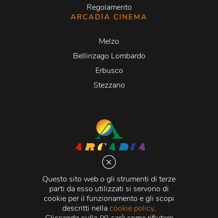
Regolamento
ARCADIA CINEMA
Melzo
Bellinzago Lombardo
Erbusco
Stezzano
Arcadia S.r.l.
Via Martiri della Libertà 20066 Melzo (MI)
Questo sito web o gli strumenti di terze
C.C.I.A.A. - R.E.A di Milano n. 1427910
parti da esso utilizzati si servono di
Registro delle Imprese di Milano n. 338392 -
Codice
cookie per il funzionamento e gli scopi
Fiscale e Partita Iva
11015840157 |
Capitale Sociale
€
descritti nella
cookie policy
.
500.000,00 i.v.