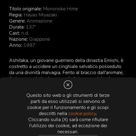
Titolo originale:
Mononoke Hime
Regia:
Hayao Miyazaki
Genere:
Animazione
Durata:
137'
Cast:
n.d.
Nazione:
Giappone
Anno:
1997
Ashitaka, un giovane guerriero della dinastia Emishi, è
costretto a uccidere un cinghiale selvatico posseduto
da una divinità malvagia. Ferito al braccio dall'animale,
il giovane colpito da una maledizione mortale, deve
lasciare il suo villaggio per cercare il modo di
neutralizzarla. Durante il suo viaggio si imbatte nella
Questo sito web o gli strumenti di terze
giovane San, una ragazza allevata da lupi e
parti da esso utilizzati si servono di
soprannominata Principessa Mononoke, " la
cookie per il funzionamento e gli scopi
principessa degli spettri " , e conosce anche i suoi
descritti nella
cookie policy
.
nemici umani, i Tatara, una comunità di fabbri
Cliccando sulla (X) sarà come rifiutare
costruttori di armi da fuoco, guidati da Lady Eboshi,
l'utilizzo dei cookie, ad eccezione dei
volitiva leader che ha come obiettivo la distruzione delle
necessari.
foreste abitate dai lupi e dagli altri animali cari a San.