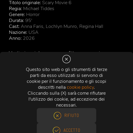
Titolo originale:
Scary Movie 6
Regia:
Michael Tiddes
Genere:
Horror
Durata:
95'
Cast:
Anna Faris, Lochlyn Munro, Regina Hall
Nazione:
USA
Anno:
2026
Ventisei anni dopo aver sconfitto un assassino
mascherato fin troppo familiare, Cindy, Brenda, Ray e
Shorty tornano nel mirino di un nuovo killer. Mentre una
Questo sito web o gli strumenti di terze
serie di omicidi prende di mira i cliché del cinema horror
parti da esso utilizzati si servono di
moderno, il gruppo si ritrova intrappolato tra reboot,
cookie per il funzionamento e gli scopi
remake, sequel infiniti e " capitoli finali " che non
descritti nella
cookie policy
.
finiscono mai. Tra gag assurde e situazioni fuori
Cliccando sulla (X) sarà come rifiutare
controllo, dovranno scoprire chi si nasconde dietro la
l'utilizzo dei cookie, ad eccezione dei
maschera... prima di diventare l'ennesima vittima del
necessari.
genere.
RIFIUTO
GUARDA IL TRAILER
ACCETTO