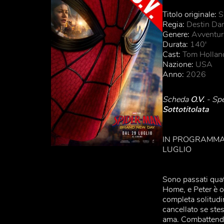
Titolo originale:
S
Regia:
Destin Dan
Genere:
Avventur
Durata:
140'
Cast:
Tom Holland
Nazione:
USA
Anno:
2026
Scheda
O.V.
- Spe
Sottotitolata
IN PROGRAMMA
LUGLIO
Sono passati quat
Home, e Peter è o
completa solitud
cancellato se stess
ama. Combattendo