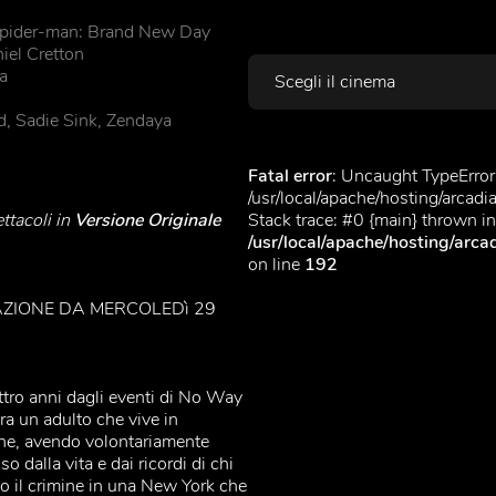
pider-man: Brand New Day
Scegli il cinema
iel Cretton
a
, Sadie Sink, Zendaya
Fatal error
: Uncaught TypeError:
/usr/local/apache/hosting/arca
ttacoli in
Versione Originale
Stack trace: #0 {main} thrown in
/usr/local/apache/hosting/ar
on line
192
ZIONE DA MERCOLEDì 29
tro anni dagli eventi di No Way
ra un adulto che vive in
ine, avendo volontariamente
o dalla vita e dai ricordi di chi
 il crimine in una New York che