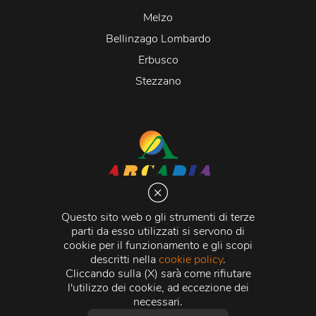
Melzo
Bellinzago Lombardo
Erbusco
Stezzano
Arcadia S.r.l.
Via Martiri della Libertà 20066 Melzo (MI)
Questo sito web o gli strumenti di terze
C.C.I.A.A. - R.E.A di Milano n. 1427910
parti da esso utilizzati si servono di
Registro delle Imprese di Milano n. 338392 -
Codice
cookie per il funzionamento e gli scopi
Fiscale e Partita Iva
11015840157 |
Capitale Sociale
€
descritti nella
cookie policy
.
500.000,00 i.v.
Cliccando sulla (X) sarà come rifiutare
l'utilizzo dei cookie, ad eccezione dei
Credits:
Crea Informatica S.r.l.
2026 © Tutti i diritti
necessari.
riservati.